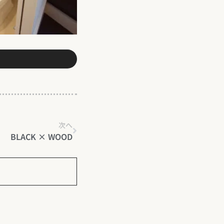
次へ
BLACK × WOOD