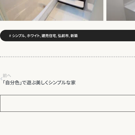
#
シンプル
,
ホワイト
,
建売住宅
,
弘前市
,
新築
前へ
「自分色」で遊ぶ美しくシンプルな家