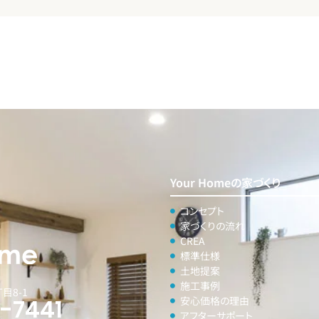
Your Homeの家づくり
コンセプト
家づくりの流れ
CREA
標準仕様
土地提案
施工事例
目8-1
5-7441
安心価格の理由
アフターサポート