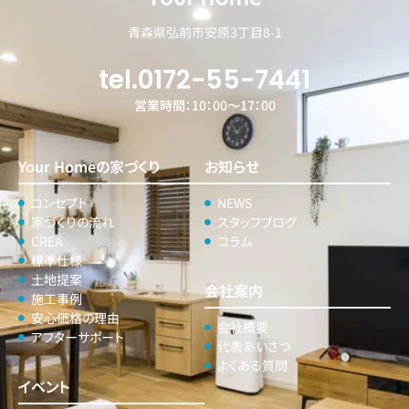
青森県弘前市安原3丁目8-1
tel.0172-55-7441
営業時間：10：00～17：00
Your Homeの家づくり
お知らせ
コンセプト
NEWS
家づくりの流れ
スタッフブログ
CREA
コラム
標準仕様
土地提案
会社案内
施工事例
安心価格の理由
会社概要
アフターサポート
代表あいさつ
よくある質問
イベント