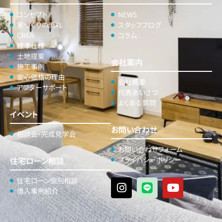
コンセプト
NEWS
家づくりの流れ
スタッフブログ
CREA
コラム
標準仕様
土地提案
会社案内
施工事例
安心価格の理由
会社概要
アフターサポート
代表あいさつ
よくある質問
イベント
お問い合わせ
相談会・完成見学会
お問い合わせフォーム
住宅ローン相談
プライバシーポリシー
住宅ローン個別相談
借入事例紹介