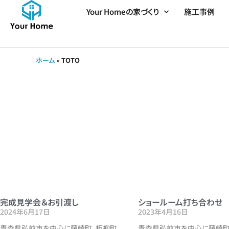
Your Homeの家づくり
施工事例
ホーム
»
TOTO
完成見学会＆お引渡し
ショールーム打ち合わせ
2024年6月17日
2023年4月16日
青森県弘前市を中心に藤崎町、板柳町、
青森県弘前市を中心に藤崎町