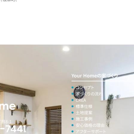
Your Homeの家づくり
コンセプト
家づくりの流れ
CREA
標準仕様
土地提案
施工事例
目8-1
5-7441
安心価格の理由
アフターサポート