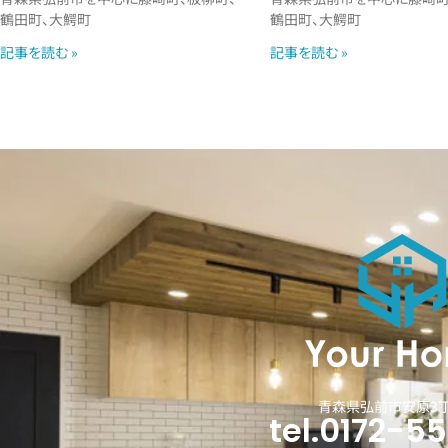
鶴田町、大鰐町
鶴田町、大鰐町
記事を読む »
記事を読む »
青森県弘前市安原3丁
tel.0172-5