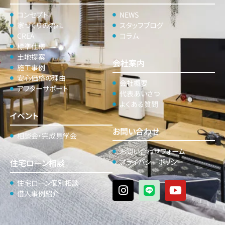
コンセプト
NEWS
家づくりの流れ
スタッフブログ
CREA
コラム
標準仕様
土地提案
会社案内
施工事例
安心価格の理由
会社概要
アフターサポート
代表あいさつ
よくある質問
イベント
お問い合わせ
相談会・完成見学会
お問い合わせフォーム
住宅ローン相談
プライバシーポリシー
住宅ローン個別相談
借入事例紹介