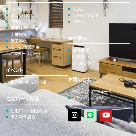
コンセプト
NEWS
家づくりの流れ
スタッフブログ
CREA
コラム
標準仕様
土地提案
会社案内
施工事例
安心価格の理由
会社概要
アフターサポート
代表あいさつ
よくある質問
イベント
お問い合わせ
相談会・完成見学会
お問い合わせフォーム
住宅ローン相談
プライバシーポリシー
住宅ローン個別相談
借入事例紹介