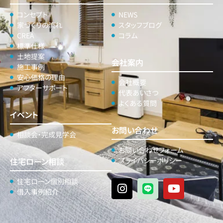
コンセプト
NEWS
家づくりの流れ
スタッフブログ
CREA
コラム
標準仕様
土地提案
会社案内
施工事例
安心価格の理由
会社概要
アフターサポート
代表あいさつ
よくある質問
イベント
お問い合わせ
相談会・完成見学会
お問い合わせフォーム
住宅ローン相談
プライバシーポリシー
住宅ローン個別相談
借入事例紹介