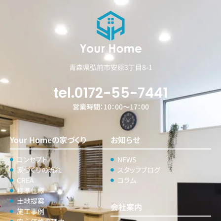
青森県弘前市安原3丁目8-1
tel.0172-55-7441
営業時間：10：00～17：00
Your Homeの家づくり
お知らせ
コンセプト
NEWS
家づくりの流れ
スタッフブログ
CREA
コラム
標準仕様
土地提案
会社案内
施工事例