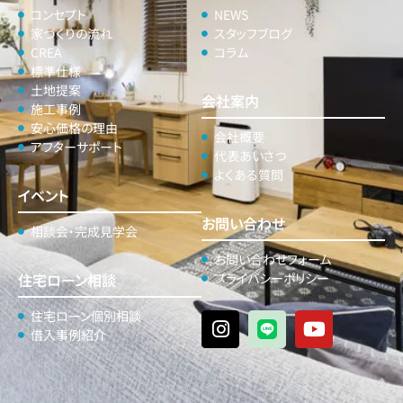
コンセプト
NEWS
家づくりの流れ
スタッフブログ
CREA
コラム
標準仕様
土地提案
会社案内
施工事例
安心価格の理由
会社概要
アフターサポート
代表あいさつ
よくある質問
イベント
お問い合わせ
相談会・完成見学会
お問い合わせフォーム
住宅ローン相談
プライバシーポリシー
住宅ローン個別相談
借入事例紹介